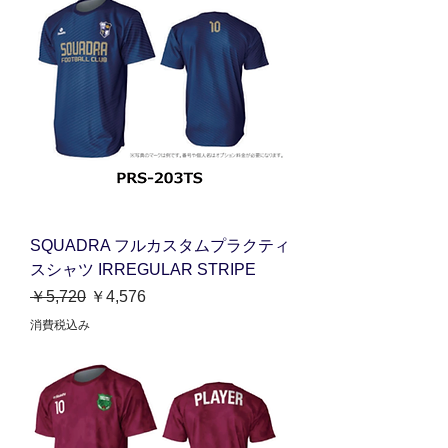
SQUADRA フルカスタムプラクティ
スシャツ IRREGULAR STRIPE
通常価格
セール価格
￥5,720
￥4,576
消費税込み