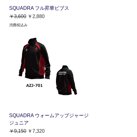
SQUADRA フル昇華ビブス
通常価格
セール価格
￥3,600
￥2,880
消費税込み
SQUADRA ウォームアップジャージ
ジュニア
通常価格
セール価格
￥9,150
￥7,320