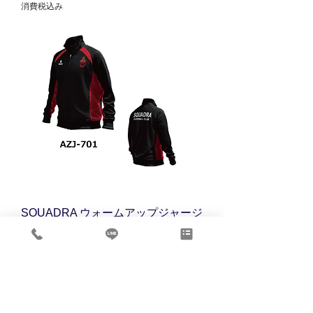
消費税込み
SQUADRA ウォームアップジャージ
通常価格
セール価格
￥9,500
￥7,600
消費税込み