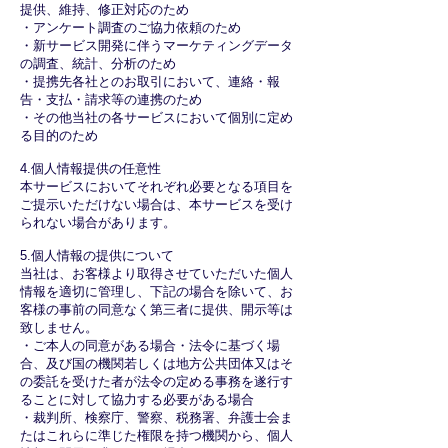
提供、維持、修正対応のため
・アンケート調査のご協力依頼のため
・新サービス開発に伴うマーケティングデータ
の調査、統計、分析のため
・提携先各社とのお取引において、連絡・報
告・支払・請求等の連携のため
・その他当社の各サービスにおいて個別に定め
る目的のため
4.個人情報提供の任意性
本サービスにおいてそれぞれ必要となる項目を
ご提示いただけない場合は、本サービスを受け
られない場合があります。
5.個人情報の提供について
当社は、お客様より取得させていただいた個人
情報を適切に管理し、下記の場合を除いて、お
客様の事前の同意なく第三者に提供、開示等は
致しません。
・ご本人の同意がある場合・法令に基づく場
合、及び国の機関若しくは地方公共団体又はそ
の委託を受けた者が法令の定める事務を遂行す
ることに対して協力する必要がある場合
・裁判所、検察庁、警察、税務署、弁護士会ま
たはこれらに準じた権限を持つ機関から、個人