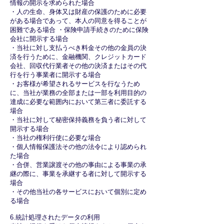
情報の開示を求められた場合
・人の生命、身体又は財産の保護のために必要
がある場合であって、本人の同意を得ることが
困難である場合 ・保険申請手続きのために保険
会社に開示する場合
・当社に対し支払うべき料金その他の金員の決
済を行うために、金融機関、クレジットカード
会社、回収代行業者その他の決済またはその代
行を行う事業者に開示する場合
・お客様が希望されるサービスを行なうため
に、当社が業務の全部または一部を利用目的の
達成に必要な範囲内において第三者に委託する
場合
・当社に対して秘密保持義務を負う者に対して
開示する場合
・当社の権利行使に必要な場合
・個人情報保護法その他の法令により認められ
た場合
・合併、営業譲渡その他の事由による事業の承
継の際に、事業を承継する者に対して開示する
場合
・その他当社の各サービスにおいて個別に定め
る場合
6.統計処理されたデータの利用