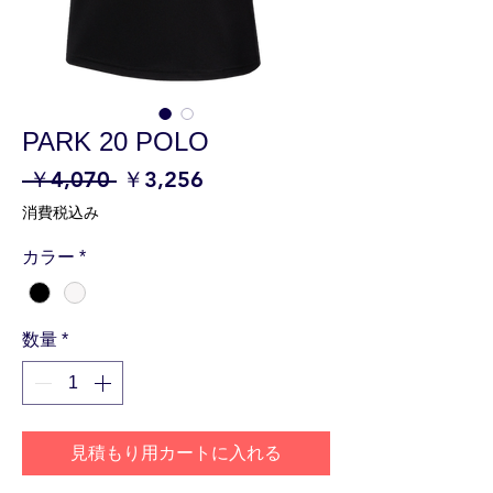
PARK 20 POLO
通
セ
 ￥4,070 
￥3,256
常
ー
消費税込み
価
ル
カラー
*
格
価
格
数量
*
見積もり用カートに入れる