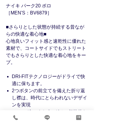
ナイキ パーク20 ポロ
［MEN'S：BV6879］
■さらりとした状態が持続する昔なが
らの快適な着心地■
心地良いフィット感と速乾性に優れた
素材で、コートサイドでもストリート
でもさらりとした快適な着心地をキー
プ。
DRI-FITテクノロジーがドライで快
適に保ちます。
2つボタンの前立てを備えた折り返
し襟は、時代にとらわれないデザイ
ンを実現
ショルダーパイピングは、伝統的な
サッカースタイルを刺激します。