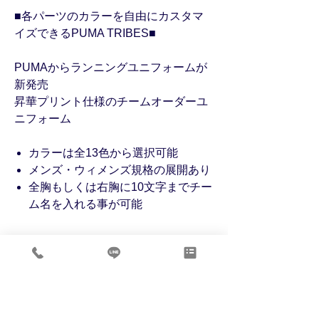
■各パーツのカラーを自由にカスタマ
イズできるPUMA TRIBES■
PUMAからランニングユニフォームが
新発売
昇華プリント仕様のチームオーダーユ
ニフォーム
カラーは全13色から選択可能
メンズ・ウィメンズ規格の展開あり
全胸もしくは右胸に10文字までチー
ム名を入れる事が可能
商品情報
［継続予定］
カスタマイズ
2029年末まで継続展開予定
［受注生産商品］
カスタマイズの詳細は、お見積のご依